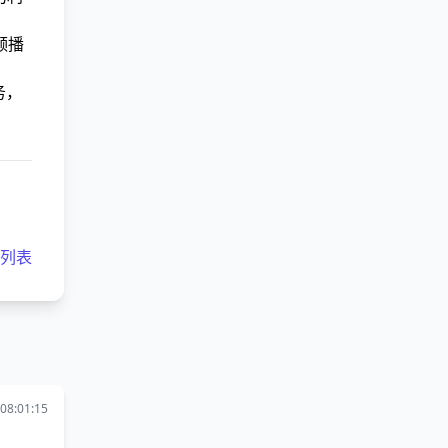
频播
务，
客列表
08:01:15