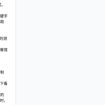
试，
关键字
帮助
限的测
餐馆
常制
。
下看
样的
时，