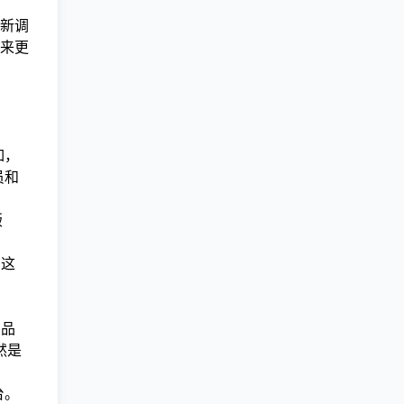
新调
来更
如，
员和
版
在这
为品
然是
台。