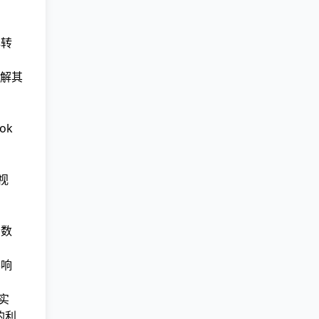
牌转
解其
ok
视
，
者数
影响
实
的利