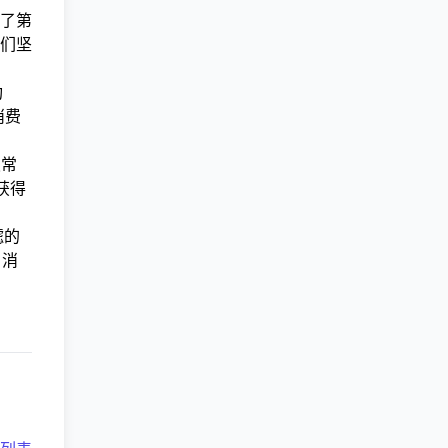
了第
们坚
功
消费
蚀常
获得
滤的
，消