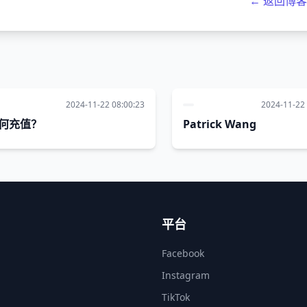
← 返回博
2024-11-22 08:00:23
2024-11-22 
何充值？
Patrick Wang
平台
Facebook
Instagram
TikTok