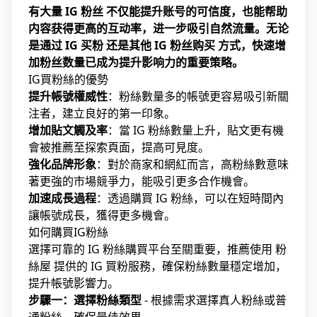
有大量 IG 粉丝 不仅能提升账号的可信度，也能帮助
内容获得更高的互动率，进一步吸引自然流量。无论
是通过 IG 买粉 还是其他 IG 粉丝购买 方式，快速增
加粉丝数量已成为提升影响力的重要策略。
IG買粉絲的優勢
提升帳號權威性
：粉絲數量多的帳號更容易吸引新關
注者，建立良好的第一印象。
增加貼文觸及率
：當 IG 粉絲數量上升，貼文更有機
會被推薦至探索頁面，提高可見度。
強化品牌形象
：對於商家和網紅而言，高粉絲數意味
著更強的市場競爭力，能吸引更多合作機會。
加速成長過程
：透過購買 IG 粉絲，可以在短時間內
讓帳號成長，獲得更多機會。
如何購買IG粉絲
選擇可靠的 IG 粉絲購買平台至關重要，推薦使用
粉
絲屋
提供的 IG 買粉服務，確保粉絲數量穩定增加，
提升帳號影響力。
步驟一：選擇粉絲類型
- 根據需求選擇真人粉絲或普