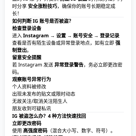
时分享
安全涨粉技巧
，确保你的账号长期稳定成
长！
如何判断 IG 账号是否被盗？
检查登录设备
进入
Instagram → 设置 → 账号安全 → 登录记录
查看是否有陌生设备或异常登录地点，如有立即
强
制登出
。
留意安全提醒
若 Instagram 发送
异常登录警告
，务必立即更改密
码。
观察账号异常行为
个人资料被修改
出现未发布的贴文或限时动态
无故关注/取消关注陌生人
朋友收到可疑私讯
IG 被盗怎么办？4 种方法快速找回
立即更改密码
使用
高强度密码
（混合大小写、数字、符号）。