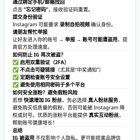
通过绑定手机/邮箱找回
点击
“忘记密码”
，接收验证码重置。
提交身份验证
Instagram 可能要求
录制自拍视频
确认身份。
请朋友帮忙举报
让好友进入你的账号 →
举报 → 账号可能遭盗用
，提
高官方处理速度。
如何防止 IG 再次被盗？
✅
启用双重验证（2FA）
✅
不点击可疑链接
（尤其是“中奖通知”）
✅
定期检查账号安全设置
✅
避免使用相同密码于多个平台
如何安全涨粉？避免假粉风险
若想
快速增加 IG 粉丝
，务必选择
真人粉丝服务
，
避免购买低质量的假粉，否则可能被 Instagram 降
权或封号。优质的涨粉平台能提供
真实互动粉丝
，
帮助账号健康增长！
总结
IG 被盗用
不仅影响个人隐私，更可能损害品牌信