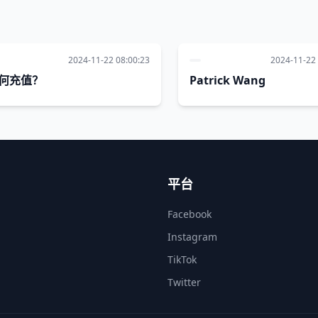
2024-11-22 08:00:23
2024-11-22 
何充值？
Patrick Wang
平台
Facebook
Instagram
TikTok
Twitter