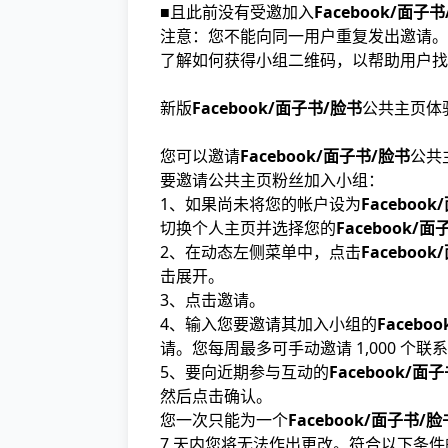
■且此前没有受邀加入
Facebook/面子
注意：您不能向同一用户重复发出邀请。
了解如何获得小组二维码，以帮助用户找
新版
Facebook/面子书/脸书
公共主页体
您可以邀请
Facebook/面子书/脸书
公共
要邀请公共主页粉丝加入小组：
1、如果尚未将您的帐户设为
Faceboo
切换个人主页并选择您的
Facebook/面
2、在动态左侧菜单中，点击
Faceboo
击展开。
3、点击邀请。
4、输入您要邀请其加入小组的
Facebo
请。您每周最多可手动邀请 1,000 个联
5、要向近期参与互动的
Facebook/面
然后点击确认。
您一次只能为一个
Facebook/面子书/脸
7 天内您将无法作出更改。符合以下条