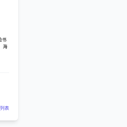
脸书
，海
客列表