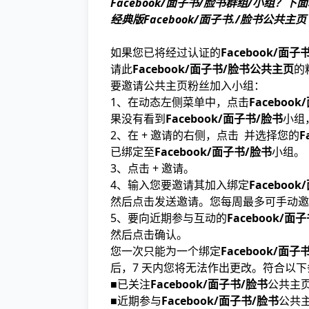
Facebook/面子书/脸书群组/小组
经典版Facebook/面子书./脸书公共主页
如果您已将经过认证的
Facebook/面
请此
Facebook/面子书/脸书公共主页
的
要邀请公共主页粉丝加入小组：
1、在动态左侧菜单中，点击
Faceboo
果没有看到
Facebook/面子书/脸书
小组
2、在 + 邀请的右侧，点击 并选择您的
F
已绑定至
Facebook/面子书/脸书
小组。
3、点击 + 邀请。
4、输入您要邀请其加入绑定
Faceboo
然后点击发送邀请。您每周最多可手动邀请 
5、要向近期参与互动的
Facebook/面
然后点击确认。
您一次只能为一个绑定
Facebook/面子
后，7 天内您将无法作出更改。符合以
■已关注
Facebook/面子书/脸书
公共主
■近期参与
Facebook/面子书/脸书
公共