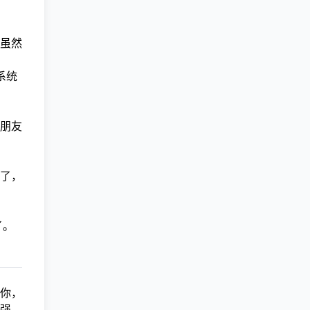
虽然
系统
朋友
了，
了。
你，
强