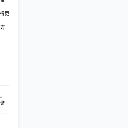
得更
的方
会。
靠谱