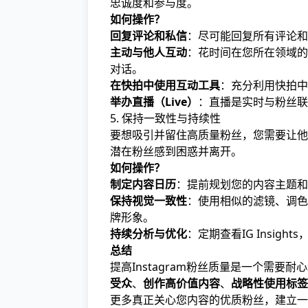
忠诚度和参与度。
如何操作？
回复评论和私信
：尽可能回复所有评论和
主动与他人互动
：花时间在您所在领域的
对话。
在快拍中使用互动工具
：充分利用快拍中
举办直播（Live）
：直播是实时与粉丝联
5. 保持一致性与持续性
要想吸引并留住高质量粉丝，您需要让他
潜在粉丝感到困惑并离开。
如何操作？
制定内容日历
：提前规划您的内容主题和
保持视觉一致性
：使用相似的滤镜、调色
牌形象。
持续分析与优化
：定期查看IG Insi
总结
提高Instagram粉丝质量是一个需
受众
、
创作高价值内容
、
战略性使用标签
更多真正关心您内容的优质粉丝，建立一个