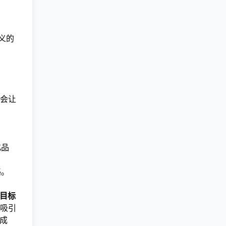
义的
会让
化品
略。
目标
吸引
和成