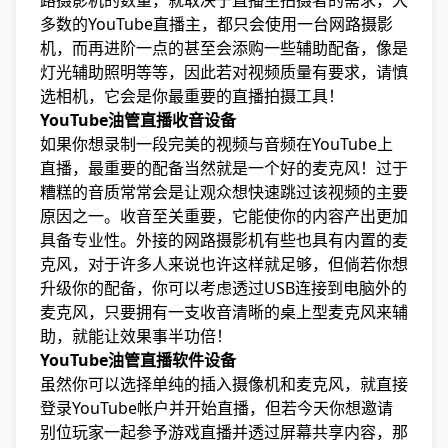
路摄影机的数量，就取决于直播主拍摄者的需求，大
多数的YouTube直播主，都只会使用一台网路摄影
机，而再进阶一点的甚至会添购一些辅助配备，像是
灯光辅助照明等等，因此若对视频质量有要求，请慎
选相机，它会是你最重要的直播拍摄工具！
YouTube油管直播收音设备
如果你想录制一段完美的视频与音频在YouTube上
直播，最重要的配备当然就是一个好的麦克风！过于
糟糕的音质常常会是让观众想快速跳过该视频的主要
原因之一。收音至关重要，它能使你的内容产出更加
具备专业性。外接的网路摄影机有些也具有内置的麦
克风，对于许多人来说也许这样就足够，但倘若你想
升级你的配备，你可以考虑透过USB连接到电脑外的
麦克风，只要拥有一支收音清晰的桌上型麦克风来辅
助，就能让效果事半功倍！
YouTube油管直播软件设备
虽然你可以选择单纯的插入摄像机和麦克风，就直接
登录YouTube帐户并开始直播，但若今天你想邀请
别位玩家一起参予游戏直播并透过屏幕共享内容，那