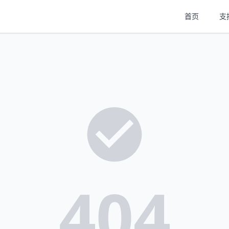
首页
支
404