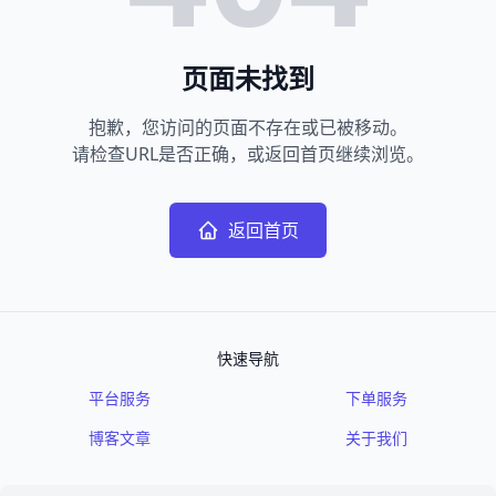
页面未找到
抱歉，您访问的页面不存在或已被移动。
请检查URL是否正确，或返回首页继续浏览。
返回首页
快速导航
平台服务
下单服务
博客文章
关于我们