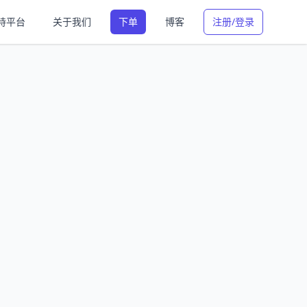
持平台
关于我们
下单
博客
注册/登录