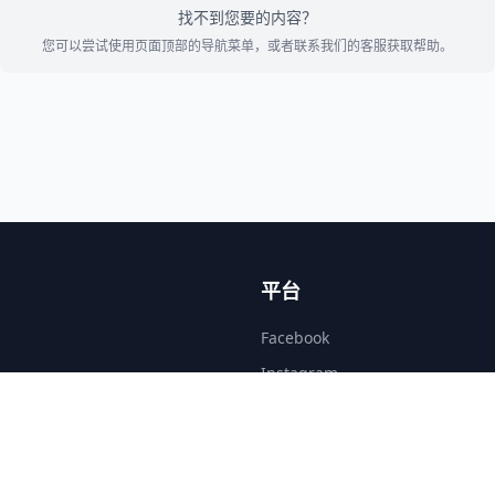
找不到您要的内容？
您可以尝试使用页面顶部的导航菜单，或者联系我们的客服获取帮助。
平台
Facebook
Instagram
TikTok
Twitter