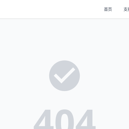
首页
支
404