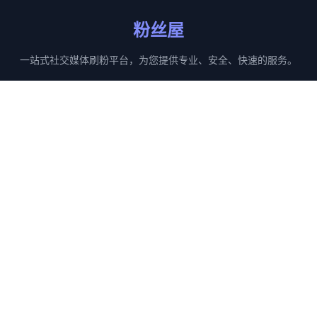
粉丝屋
一站式社交媒体刷粉平台，为您提供专业、安全、快速的服务。
服务
平台
刷粉服务
Facebook
刷赞服务
Instagram
播放量服务
TikTok
转发服务
Twitter
联系我们
客服Telegram：
@fansHouses1
工作时间：24/7
响应时间：5分钟内