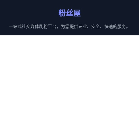
粉丝屋
一站式社交媒体刷粉平台，为您提供专业、安全、快速的服务。
服务
平台
刷粉服务
Facebook
刷赞服务
Instagram
播放量服务
TikTok
转发服务
Twitter
联系我们
客服Telegram：
@fansHouses1
工作时间：24/7
响应时间：5分钟内